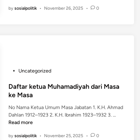
a
k
by
sosialpolitik
•
November 26, 2025
•
0
t
a
a
t
P
G
r
a
o
j
p
i
i
A
n
S
s
P
Uncategorized
N
i
o
s
s
Daftar ketua Muhamadiyah dari Masa
e
t
ke Masa
I
e
n
No Nama Ketua Umum Masa Jabatan 1. K.H. Ahmad
d
D
d
Dahlan 1912–1923 2. K.H. Ibrahim 1923–1932 3. …
i
a
o
Read more
n
f
n
by
sosialpolitik
•
November 25, 2025
•
0
t
e