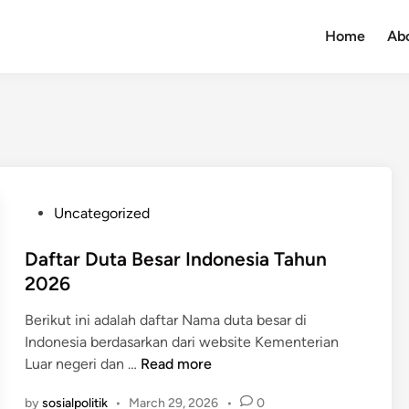
Home
Ab
P
Uncategorized
o
s
Daftar Duta Besar Indonesia Tahun
t
2026
e
Berikut ini adalah daftar Nama duta besar di
d
Indonesia berdasarkan dari website Kementerian
i
D
Luar negeri dan …
Read more
n
a
by
sosialpolitik
•
March 29, 2026
•
0
f