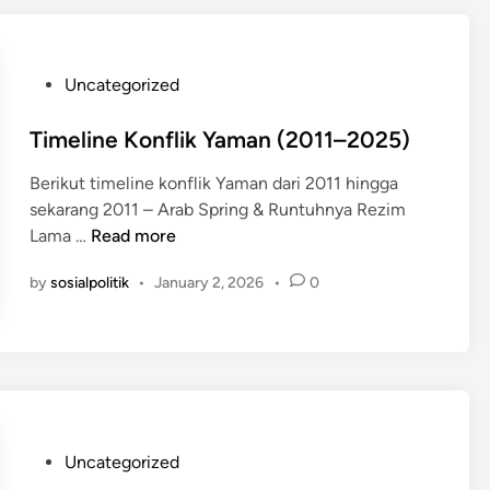
v
j
a
a
r
k
P
Uncategorized
i
s
o
a
a
s
Timeline Konflik Yaman (2011–2025)
n
a
t
H
n
Berikut timeline konflik Yaman dari 2011 hingga
e
o
A
sekarang 2011 – Arab Spring & Runtuhnya Rezim
d
n
g
T
Lama …
Read more
i
d
u
i
n
a
by
sosialpolitik
•
January 2, 2026
•
0
n
m
S
g
e
c
R
l
o
I
i
o
T
n
p
a
e
y
h
K
P
:
Uncategorized
u
o
o
P