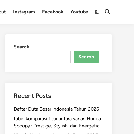
Switch
out
Instagram
Facebook
Youtube
Open
to
Search
dark
mode
Search
Search
Recent Posts
Daftar Duta Besar Indonesia Tahun 2026
tabel komparasi fitur antara varian Honda
Scoopy : Prestige, Stylish, dan Energetic