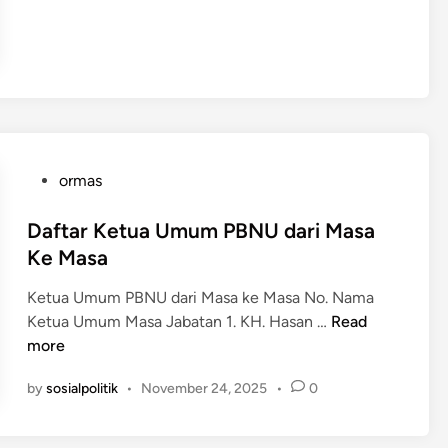
a
s
r
i
k
a
e
b
t
e
u
s
a
e
P
ormas
M
r
o
u
t
s
Daftar Ketua Umum PBNU dari Masa
h
a
t
a
Ke Masa
J
e
m
u
Ketua Umum PBNU dari Masa ke Masa No. Nama
d
a
m
D
Ketua Umum Masa Jabatan 1. KH. Hasan …
Read
i
d
l
a
more
n
i
a
f
y
h
by
sosialpolitik
•
November 24, 2025
•
0
t
a
P
a
h
e
r
d
n