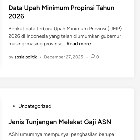
n
n
s
Data Upah Minimum Propinsi Tahun
r
2
f
t
e
2026
0
l
e
s
2
i
Berikut data terbaru Upah Minimum Provinsi (UMP)
d
t
5
k
2026 di Indonesia yang telah diumumkan gubernur
i
i
Y
D
masing-masing provinsi …
Read more
n
g
a
a
e
m
by
sosialpolitik
•
December 27, 2025
•
0
t
,
a
a
S
n
U
t
(
p
y
2
a
l
0
h
i
1
M
s
P
Uncategorized
1
i
h
o
–
n
,
s
Jenis Tunjangan Melekat Gaji ASN
2
i
d
t
0
m
ASN umumnya mempunyai penghasilan berupa
a
e
2