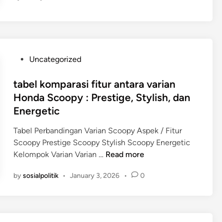
t
a
r
D
u
P
Uncategorized
t
o
a
s
tabel komparasi fitur antara varian
B
t
Honda Scoopy : Prestige, Stylish, dan
e
e
Energetic
s
d
a
i
Tabel Perbandingan Varian Scoopy Aspek / Fitur
r
n
Scoopy Prestige Scoopy Stylish Scoopy Energetic
I
t
Kelompok Varian Varian …
Read more
n
a
by
sosialpolitik
•
January 3, 2026
•
0
d
b
o
e
n
l
e
k