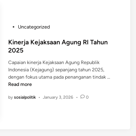
s
o
i
m
a
p
T
a
P
Uncategorized
a
r
o
h
a
s
Kinerja Kejaksaan Agung RI Tahun
u
s
t
2025
n
i
e
2
f
Capaian kinerja Kejaksaan Agung Republik
d
0
i
Indonesia (Kejagung) sepanjang tahun 2025,
i
2
t
K
dengan fokus utama pada penanganan tindak …
n
6
u
i
Read more
r
n
a
by
sosialpolitik
•
January 3, 2026
•
0
e
n
r
t
j
a
a
r
K
a
e