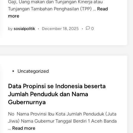
u
Gaji, Uang makan dan Tunjangan Kinerja atau
n
d
5
m
J
Tunjangan Tambahan Penghasilan (TPP) …
Read
E
i
)
P
e
more
n
n
r
n
e
by
sosialpolitik
•
December 18, 2025
•
0
o
i
r
p
s
g
i
T
e
n
u
t
s
n
i
i
j
c
P
Uncategorized
T
a
o
a
n
s
Data Propinsi se Indonesia beserta
h
g
t
Jumlah Penduduk dan Nama
u
a
e
n
n
Gubernurnya
d
2
M
i
No Nama Provinsi Ibu Kota Jumlah Penduduk (Juta
0
e
n
Jiwa) Nama Gubernur Tanggal Berdiri 1 Aceh Banda
2
l
D
…
Read more
6
e